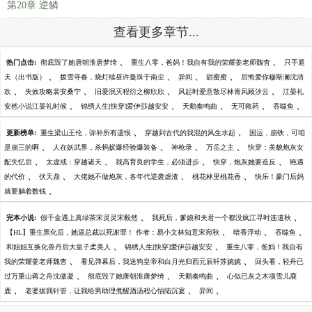
第20章 逆鳞
查看更多章节...
、
、
热门点击:
彻底毁了她唐朝淮唐梦绮
重生八零，爸妈！我自有我的荣耀姜老师魏杳
只手遮
、
、
、
、
天（出书版）
拨雪寻春，烧灯续昼许曼珠于南尘
异间
甜蜜蜜
后悔爱你穆斯澜沈清
、
、
、
、
欢
失效攻略裴安桑宁
旧爱泯灭程衍之柳欣欣
风起时爱意散尽林青风顾汐云
江晏礼
、
、
、
、
、
安然小说江晏礼时候
锦绣人生[快穿]爱伊莎越安安
天鹅奏鸣曲
无可救药
吞噬鱼
、
、
更新榜单:
重生梁山王伦，弥补所有遗恨
穿越到古代的我混的风生水起
国运，崩铁，可咱
、
、
、
、
是崩三的啊
人在妖武界，杀蚂蚁爆经验爆装备
神枪录
万岳之主
快穿：美貌炮灰女
、
、
、
、
配失忆后
太虚戒：穿越诸天
我高育良的学生，必须进步
快穿，炮灰她要造反
艳遇
、
、
、
、
的代价
伏天鼎
大佬她不做炮灰，各年代逆袭虐渣
桃花林里桃花香
快乐！豪门后妈
、
就要躺着数钱
、
、
完本小说:
假千金遇上真绿茶宋灵灵宋毅然
我死后，爹娘和夫君一个都没疯江寻时连道秋
、
、
、
【HL】重生黑化后，她逼总裁以死谢罪！ 作者：易小文林知意宋宛秋
暗香浮动
吞噬鱼
、
、
和姐姐互换化兽丹后大皇子柔美人
锦绣人生[快穿]爱伊莎越安安
重生八零，爸妈！我自有
、
、
我的荣耀姜老师魏杳
看见弹幕后，我送狗皇帝和白月光归西元辰轩苏婉婉
回头看，轻舟已
、
、
、
过万重山蒋之舟沈傲凝
彻底毁了她唐朝淮唐梦绮
天鹅奏鸣曲
心似已灰之木项雪儿鹿
、
、
、
鹿
老婆拔我针管，让我给男助理煮醒酒汤程心怡陆沉宴
异间