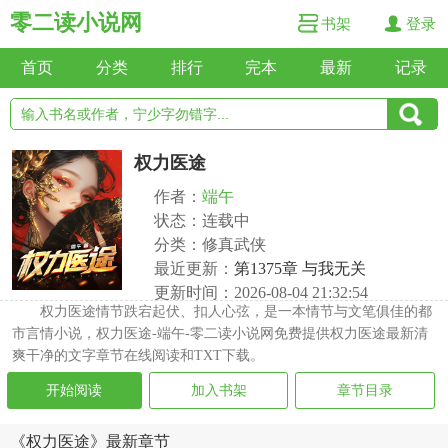
零二读小说网
书架
登录
首页
分类
排行
完本
最新
记录
权力医途
作者：
端午
状态：连载中
分类：修真武侠
最近更新：
第1375章 与我无关
更新时间：2026-08-04 21:32:54
权力医途情节跌宕起伏、扣人心弦，是一本情节与文笔俱佳的都
市言情小说，权力医途-端午-零二读小说网免费提供权力医途最新清
爽干净的文字章节在线阅读和TXT下载。
开始阅读
加入书架
章节目录
《权力医途》最新章节