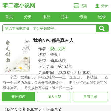
零二读小说网
书架
登录
首页
分类
排行
完本
最新
记录
我的NPC都是真古人
作者：
观山见石
状态：连载中
分类：修真武侠
最近更新：
第152章
更新时间：2026-07-08 12:30:01
辛蕴一觉睡醒，天降祖业继承——;;;;一座荒山，一栋破屋。;;;;还
有一个天降的系统，每天催着她赚钱奋斗，把祖业打造成闻名寰宇的
级体验区。;;;;月光族社畜辛蕴：谁？我？;;;;辛...
开始阅读
加入书架
章节目录
《我的NPC都是真古人》最新章节