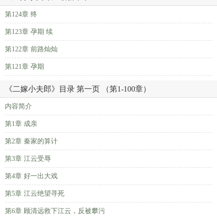
第124章 终
第123章 孕期 续
第122章 前路灿灿
第121章 孕期
《二嫁小夫郎》目录 第一页 （第1-100章）
内容简介
第1章 成亲
第2章 秦家的算计
第3章 江云受辱
第4章 好一出大戏
第5章 江云绝望寻死
第6章 顾清远救下江云，反被攀污