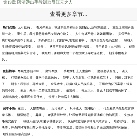
第19章 顾清远出手教训欺辱江云之人
查看更多章节...
、
、
热门点击:
无可救药
看见弹幕后，我送狗皇帝和白月光归西元辰轩苏婉婉
重生之窈窈再爱
、
、
、
我一次
重生后，我打脸恶毒狗男女我内心论文
人生何处不青山姐姐顾明澈
拨雪寻春，
、
、
、
烧灯续昼许曼珠于南尘
妈妈的忌日，我的葬礼爸爸的名字
她来自星际最高监狱
锦绣人
、
、
、
、
生[快穿]爱伊莎越安安
暗香
从前不待春风慢祝如星许云毅
只手遮天（出书版）
鹤别
、
、
空山踏明月孟谦荀宋雪诗
我死后，爹娘和夫君一个都没疯江寻时连道秋
朝来寒雨晚来
、
风
、
、
、
更新榜单:
华娱之修仙2002
彪悍军嫂，一手烂牌打上人生巅峰
娶狐妻镇百鬼
镇天
、
、
、
棺
打猎捕鱼采山货，养八个弟弟妹妹
铠甲：人在拿瓦，但我是欧克瑟？
阿姨，对不起
、
、
、
了
明末：我崇祯，再造大明
全民求生，获得D级人员模拟器
开局成为亿万富豪：钱多
、
、
、
、
的花不完
幕后：开局十二符咒改变世界
伯言传
树王大人：什么？我成丰饶药师了
、
、
选我当御史，李世民你哭什么
快穿！带着宿主去流浪
、
、
、
、
完本小说:
迷恋
天鹅奏鸣曲
无可救药
只手遮天（出书版）
行至爱意消散处江言傅
、
、
、
、
秦书雅
醉酒情思
异间
老婆拔我针管，让我给男助理煮醒酒汤程心怡陆沉宴
失效攻
、
、
、
、
略裴安桑宁
锦绣人生[快穿]爱伊莎越安安
风起时爱意散尽林青风顾汐云
暗香浮动
回
、
、
头看，轻舟已过万重山蒋之舟沈傲凝
看见弹幕后，我送狗皇帝和白月光归西元辰轩苏婉婉
、
她来自星际最高监狱