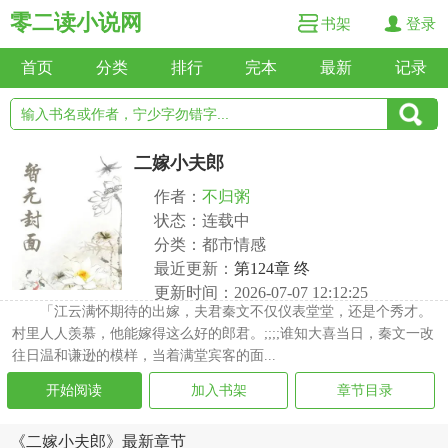
零二读小说网
书架
登录
首页
分类
排行
完本
最新
记录
二嫁小夫郎
作者：
不归粥
状态：连载中
分类：都市情感
最近更新：
第124章 终
更新时间：2026-07-07 12:12:25
「江云满怀期待的出嫁，夫君秦文不仅仪表堂堂，还是个秀才。
村里人人羡慕，他能嫁得这么好的郎君。;;;;谁知大喜当日，秦文一改
往日温和谦逊的模样，当着满堂宾客的面...
开始阅读
加入书架
章节目录
《二嫁小夫郎》最新章节