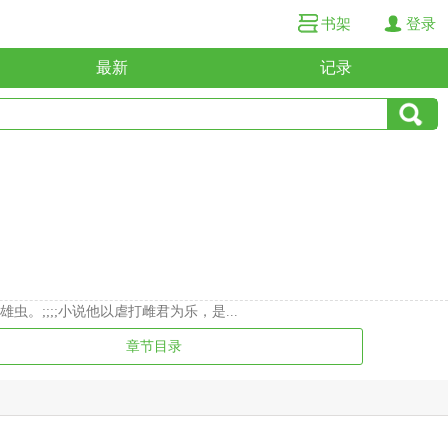
书架
登录
最新
记录
;;;;小说他以虐打雌君为乐，是...
章节目录