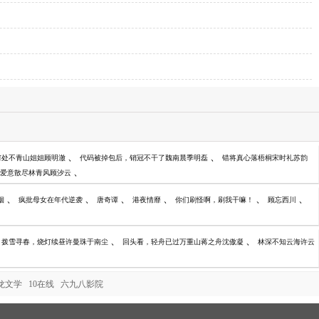
、
、
何处不青山姐姐顾明澈
代码被掉包后，销冠不干了魏南晨季明磊
错将真心落梧桐宋时礼苏韵
、
爱意散尽林青风顾汐云
、
、
、
、
、
、
烟
疯批母女在年代逆袭
唐奇谭
港夜情靡
你们刷怪啊，刷我干嘛！
顾忘西川
、
、
拨雪寻春，烧灯续昼许曼珠于南尘
回头看，轻舟已过万重山蒋之舟沈傲凝
林深不知云海许云
龙文学
10在线
六九八影院