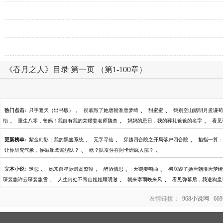
《吞月之人》目录 第一页 （第1-100章）
、
、
、
热门点击:
只手遮天（出书版）
彻底毁了她唐朝淮唐梦绮
甜蜜蜜
鹤别空山踏明月孟谦荀
、
、
、
怡
重生八零，爸妈！我自有我的荣耀姜老师魏杳
妈妈的忌日，我的葬礼爸爸的名字
看见
、
、
、
更新榜单:
紫金幻影：我的黑篮系统
无字寻仙
穿越四合院之开局落户四合院
掐指一算：
、
、
让你研究气象，你磁暴鹰酱舰队？
啥？队友住在阿卡姆疯人院？
、
、
、
、
完本小说:
迷恋
她来自星际最高监狱
醉酒情思
天鹅奏鸣曲
彻底毁了她唐朝淮唐梦绮
、
、
、
琛裴馥许云琛裴馥雪
人生何处不青山姐姐顾明澈
朝来寒雨晚来风
看见弹幕后，我送狗皇
友情链接：
968小说网
66