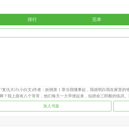
排行
完本
!复仇大计(小白文)作者：妖桃第 1 章当我懂事起，我就明白我在家里
啊？我上面有八个哥哥，他们每天一大早便起来，似拼命三郎般的练武。
加入书架