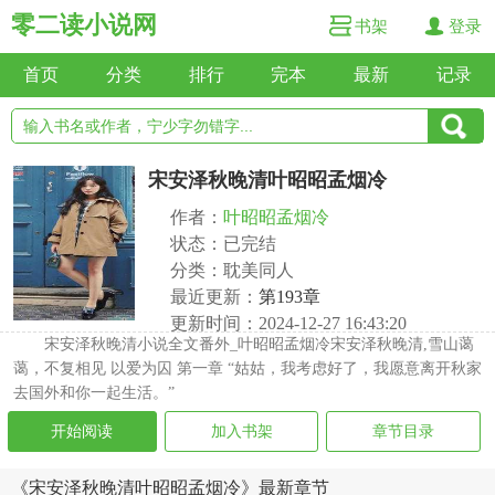
零二读小说网
书架
登录
首页
分类
排行
完本
最新
记录
宋安泽秋晚清叶昭昭孟烟冷
作者：
叶昭昭孟烟冷
状态：已完结
分类：耽美同人
最近更新：
第193章
更新时间：2024-12-27 16:43:20
宋安泽秋晚清小说全文番外_叶昭昭孟烟冷宋安泽秋晚清,雪山蔼
蔼，不复相见 以爱为囚 第一章 “姑姑，我考虑好了，我愿意离开秋家
去国外和你一起生活。”
开始阅读
加入书架
章节目录
《宋安泽秋晚清叶昭昭孟烟冷》最新章节