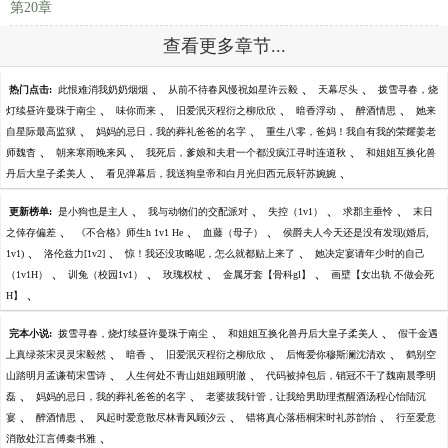
第20章
查看更多章节...
、
、
、
热门点击:
此恨难消我奶奶烟烟
从前不待春风慢祝如星许云毅
天幕尽头
拨雪寻春，烧
、
、
、
、
、
灯续昼许曼珠于南尘
味你而来
旧爱泯灭程衍之柳欣欣
暗香浮动
醉酒情思
她来
、
、
自星际最高监狱
妈妈的忌日，我的葬礼爸爸的名字
重生八零，爸妈！我自有我的荣耀姜老
、
、
、
师魏杳
朝来寒雨晚来风
我死后，爹娘和夫君一个都没疯江寻时连道秋
和姐姐互换化兽
、
、
丹后大皇子柔美人
看见弹幕后，我送狗皇帝和白月光归西元辰轩苏婉婉
、
、
、
、
更新榜单:
是小狗也是主人
我与动物们的交配派对
失控（1v1）
求郡主垂怜
末日
、
、
、
之倖存偏差
《不合格》师生h 1v1 He
血藤（母子）
侯爵夫人今天还是没有发现(婚后,
、
、
、
1v1)
洛伦兹力[1v2]
惊！我还没攻略呢，怎么就都贴上来了
她决定宴请年少时的自己
、
、
、
、
（1v1H）
训兔（校园1v1）
玫瑰权杖
金属牙套【骨科gl】
画壁【女出轨 不做会死
、
H】
、
、
完本小说:
拨雪寻春，烧灯续昼许曼珠于南尘
和姐姐互换化兽丹后大皇子柔美人
假千金遇
、
、
、
、
上真绿茶宋灵灵宋毅然
暗香
旧爱泯灭程衍之柳欣欣
后悔爱你穆斯澜沈清欢
鹤别空
、
、
山踏明月孟谦荀宋雪诗
人生何处不青山姐姐顾明澈
代码被掉包后，销冠不干了魏南晨季明
、
、
磊
妈妈的忌日，我的葬礼爸爸的名字
老婆拔我针管，让我给男助理煮醒酒汤程心怡陆沉
、
、
、
、
宴
醉酒情思
风起时爱意散尽林青风顾汐云
错将真心落梧桐宋时礼苏韵怡
行至爱意
、
消散处江言傅秦书雅