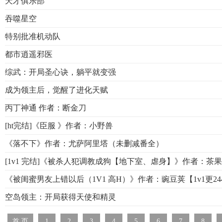
天才俱乐部
吞噬星空
特别批准机动队
都市逍遥邪医
综武：开局圣心诀，躺平就变强
成为领主后，觉醒了进化天赋
丙丁神通 作者：断金刀
[ht完结]《臣服 》作者：小野兽
《落不下》作者：尤萨阿里塔（未删减番全）
[1v1 完结]《被杀人犯调教成狗【地下室、虐身】》作者：茶果(
《被闺蜜男友上错以后（1V1 高H）》作者：豌豆荚【1v1更24
空岛领主：开局获得天使和精灵
首 页
1
2
3
4
5
6
7
8