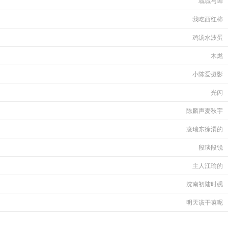
城城与蝉
我吃西红柿
鸡汤水波蛋
木燃
小陈爱摄影
光闪
陈麟声麦秋宇
凌瑞东徐渭的
段琰段锐
主人江瑜的
沈南初陆时砚
明天该干嘛呢