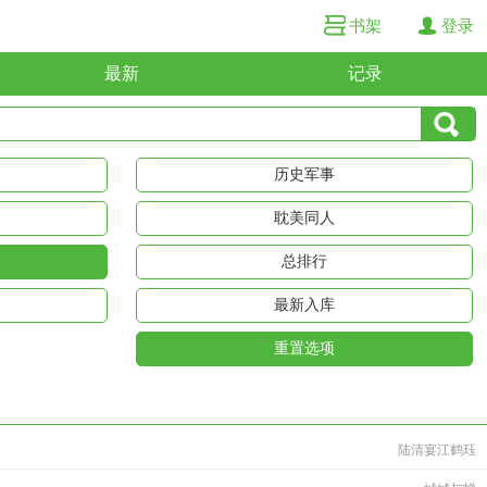
书架
登录
最新
记录
历史军事
耽美同人
总排行
最新入库
重置选项
陆清宴江鹤珏