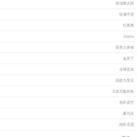
房顶晒太阳
惊澜不语
纪离离
Aspros
茶里士多糖
金呆了
水缚苍龙
高龄九零后
又甜又酸的鱼
色即是空
桑与吴
南听北遥