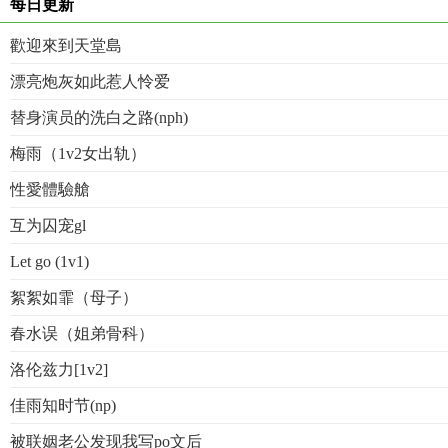
每日更新
歡迎來到天堂島
漂亮炮灰如此惹人怜爱
替身演员的洗白之路(nph)
梅雨（1v2女出轨）
性愛體驗艙
互为囚宠gl
Let go (1v1)
絮絮如霏（母子）
春水误（姐弟骨科）
洛伦兹力[1v2]
佳雨知时节(np)
被联姻老公发现我写po文后