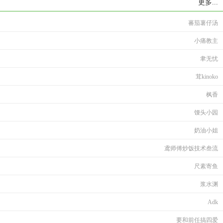
更多...
蕃茄薯仔汤
小痛教主
聿无忧
茸kinoko
枫香
馒头小园
奶油小姐
鸢师傅炒饭技术叁流
尺素寄鱼
浆水渊
Adk
要和前任搞四爱