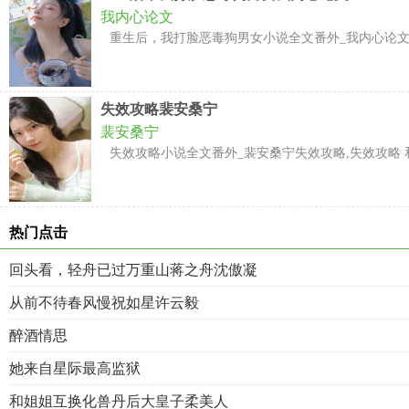
我内心论文
重生后，我打脸恶毒狗男女小说全文番外_我内心论文重
失效攻略裴安桑宁
裴安桑宁
失效攻略小说全文番外_裴安桑宁失效攻略,失效攻略 
热门点击
回头看，轻舟已过万重山蒋之舟沈傲凝
从前不待春风慢祝如星许云毅
醉酒情思
她来自星际最高监狱
和姐姐互换化兽丹后大皇子柔美人