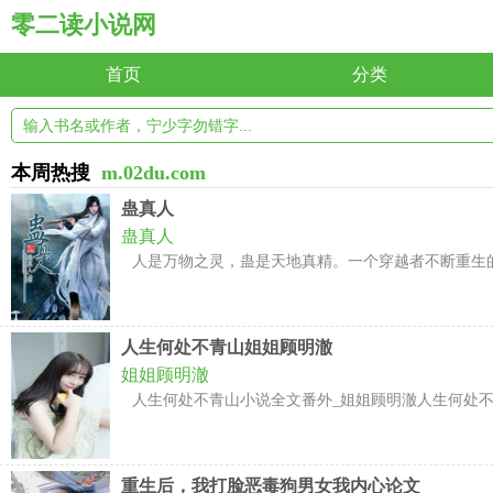
零二读小说网
首页
分类
本周热搜
m.02du.com
蛊真人
蛊真人
人是万物之灵，蛊是天地真精。一个穿越者不断重生的
人生何处不青山姐姐顾明澈
姐姐顾明澈
人生何处不青山小说全文番外_姐姐顾明澈人生何处不青
重生后，我打脸恶毒狗男女我内心论文