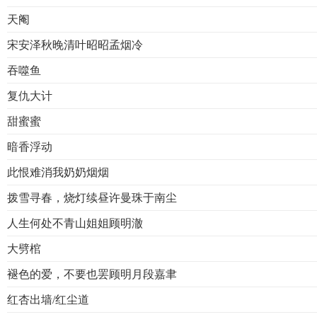
天阉
宋安泽秋晚清叶昭昭孟烟冷
吞噬鱼
复仇大计
甜蜜蜜
暗香浮动
此恨难消我奶奶烟烟
拨雪寻春，烧灯续昼许曼珠于南尘
人生何处不青山姐姐顾明澈
大劈棺
褪色的爱，不要也罢顾明月段嘉聿
红杏出墙/红尘道