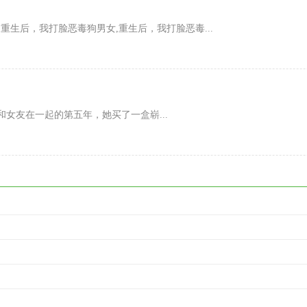
生后，我打脸恶毒狗男女,重生后，我打脸恶毒...
和女友在一起的第五年，她买了一盒崭...