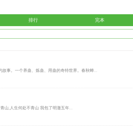
排行
完本
故事。一个养蛊、炼蛊、用蛊的奇特世界。春秋蝉...
山,人生何处不青山 我包了明澈五年...