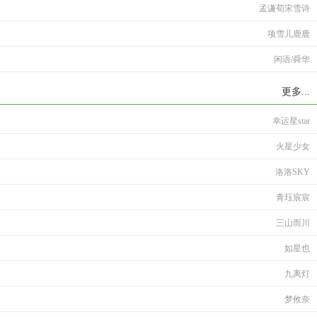
孟谦荀宋雪诗
项雪儿鹿鹿
闲语/舜华
更多...
幸运星star
火星少女
洛洛SKY
青珏宸宸
三山而川
如星也
九离灯
梦攸奈