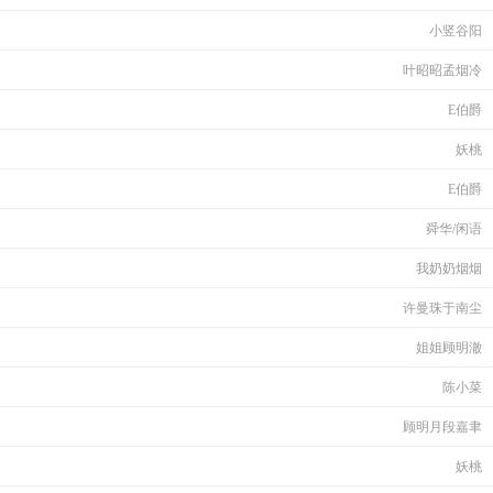
小竖谷阳
叶昭昭孟烟冷
E伯爵
妖桃
E伯爵
舜华/闲语
我奶奶烟烟
许曼珠于南尘
姐姐顾明澈
陈小菜
顾明月段嘉聿
妖桃