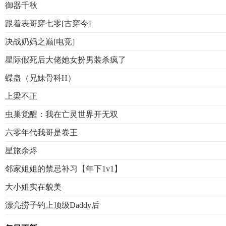
御器千秋
跟着表哥穿七零[古穿今]
决战奶妈之巅[电竞]
星际假死后大佬她女扮男装杀疯了
蝶蛊（兄妹骨科H）
上梁不正
虫巢觉醒：我在亡灵世界开无双
六零年代我哥是卷王
星旅余烬
邻家姐姐的禁忌补习【年下1v1】
大小姐实在貌美
漂亮捞子钓上顶级Daddy后