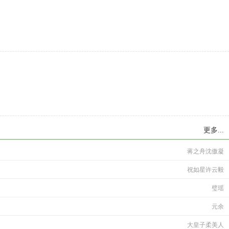
更多...
蒋之舟沈傲凝
祝如星许云毅
璧瑶
元余
大皇子柔美人