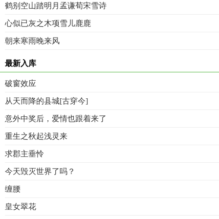
鹤别空山踏明月孟谦荀宋雪诗
心似已灰之木项雪儿鹿鹿
朝来寒雨晚来风
最新入库
破窗效应
从天而降的县城[古穿今]
意外中奖后，爱情也跟着来了
重生之秋起浅灵来
求郡主垂怜
今天毁灭世界了吗？
缠腰
皇女翠花